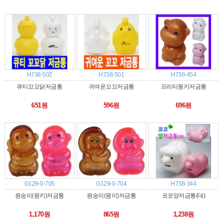
H738-502
H738-501
H738-454
큐티꼬꼬닭저금통
귀여운꼬꼬저금통
프리티몽키저금통
651원
596원
696원
G129-0-705
G129-0-704
H738-344
원숭이(몽키)저금통
원숭이(몽이)저금통
코코양저금통(대)
1,170원
865원
1,238원