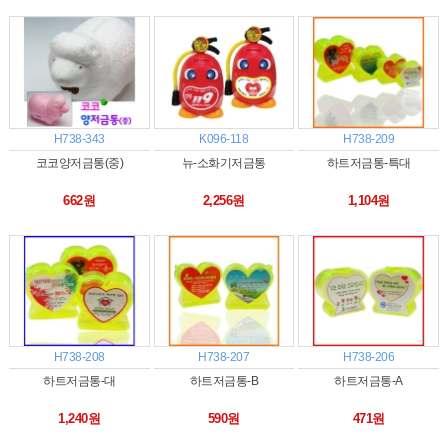
H738-343
K096-118
H738-209
코코양저금통(중)
뉴-소화기저금통
하트저금통-특대
662원
2,256원
1,104원
H738-208
H738-207
H738-206
하트저금통-대
하트저금통-B
하트저금통-A
1,240원
590원
471원