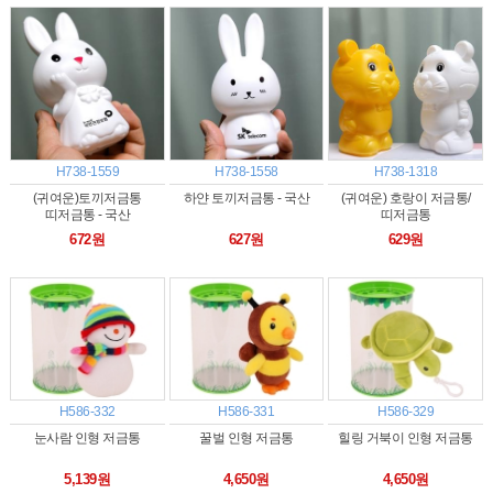
H738-1559
H738-1558
H738-1318
(귀여운)토끼저금통
하얀 토끼저금통 - 국산
(귀여운) 호랑이 저금통/
띠저금통 - 국산
띠저금통
672원
627원
629원
H586-332
H586-331
H586-329
눈사람 인형 저금통
꿀벌 인형 저금통
힐링 거북이 인형 저금통
5,139원
4,650원
4,650원