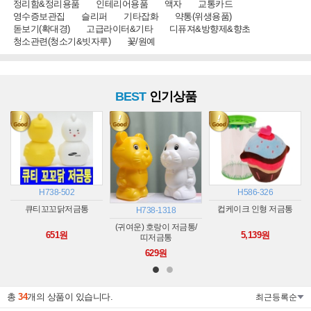
정리함&정리용품
인테리어용품
액자
교통카드
영수증보관집
슬리퍼
기타잡화
약통(위생용품)
돋보기(확대경)
고급라이터&기타
디퓨져&방향제&향초
청소관련(청소기&빗자루)
꽃/원예
BEST
인기상품
H738-502
H586-326
큐티꼬꼬닭저금통
컵케이크 인형 저금통
H738-1318
(귀여운) 호랑이 저금통/
651원
5,139원
띠저금통
629원
총
34
개의 상품이 있습니다.