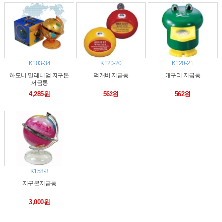
K103-34
K120-20
K120-21
하모니 밀레니엄 지구본
먹개비 저금통
개구리 저금통
저금통
4,285원
562원
562원
K158-3
지구본저금통
3,000원