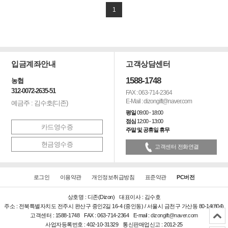
1
입금계좌안내
고객상담센터
1588-1748
농협
312-0072-2635-51
FAX : 063-714-2364
E-Mail : dizongift@naver.com
예금주 : 김수호(디존)
평일
09:00 - 18:00
점심
12:00 - 13:00
카드영수증
주말 및 공휴일 휴무
현금영수증
고객센터 전화연결
로그인
이용약관
개인정보취급방침
표준약관
PC버전
상호명 : 디존(Dizon)
대표이사 : 김수호
주소 : 전북특별자치도 전주시 완산구 중인2길 16-4 (중인동) / 서울시 금천구 가산동 80-14(804)
고객센터 : 1588-1748
FAX : 063-714-2364
E-mail :
dizongift@naver.com
사업자등록번호 : 402-10-31329
통신판매업신고 : 2012-25