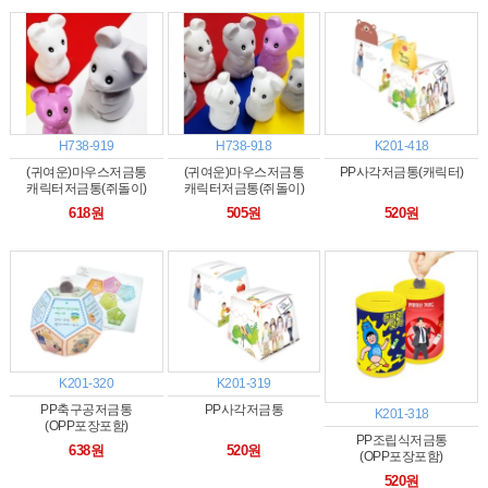
H738-919
H738-918
K201-418
(귀여운)마우스저금통
(귀여운)마우스저금통
PP사각저금통(캐릭터)
캐릭터저금통(쥐돌이)
캐릭터저금통(쥐돌이)
띠저금통-빅디자인
띠저금통-보급형
618원
505원
520원
K201-320
K201-319
PP축구공저금통
PP사각저금통
K201-318
(OPP포장포함)
PP조립식저금통
638원
520원
(OPP포장포함)
520원