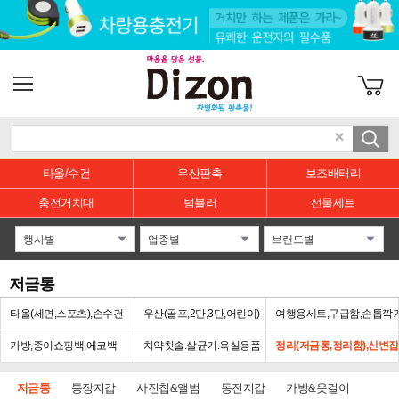
타올/수건
우산판촉
보조배터리
충전거치대
텀블러
선물세트
저금통
타올(세면,스포츠),손수건
우산(골프,2단,3단,어린이)
여행용세트,구급함,손톱깍
가방,종이쇼핑백,에코백
치약칫솔.살균기.욕실용품
정리(저금통,정리함),신변
저금통
통장지갑
사진첩&앨범
동전지갑
가방&옷걸이