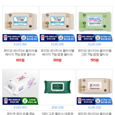
K185-396
K185-395
K185-394
로띠앙 센시티브 플러셔블
로띠앙 센시티브 플러셔블
로띠앙 센시티브 플러셔블
베이지 70g 캡형 물티슈
베이지 70g 캡형 물티슈
그린 70g 캡형 물티슈
(30매)
(25매)
(20매)
803원
699원
595원
K185-393
J294-258
K185-392
로티엔 퓨어 퍼플 40g
닥터 그린 플러스 대용량
로띠앙 센시티브 플러셔블