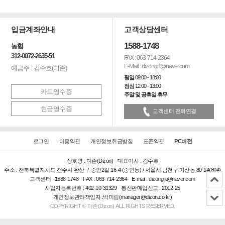
입금계좌안내
고객상담센터
1588-1748
농협
312-0072-2635-51
FAX : 063-714-2364
E-Mail : dizongift@naver.com
예금주 : 김수호(디존)
평일
09:00 - 18:00
점심
12:00 - 13:00
카드영수증
주말 및 공휴일 휴무
현금영수증
고객센터 전화연결
로그인
이용약관
개인정보취급방침
표준약관
PC버전
상호명 : 디존(Dizon)
대표이사 : 김수호
주소 : 전북특별자치도 전주시 완산구 중인2길 16-4 (중인동) / 서울시 금천구 가산동 80-14(804)
고객센터 : 1588-1748
FAX : 063-714-2364
E-mail :
dizongift@naver.com
사업자등록번호 : 402-10-31329
통신판매업신고 : 2012-25
개인정보관리책임자 :박미림(manager@dizon.co.kr)
COPYRIGHT © 디존(Dizon) ALL RIGHTS RESERVED.