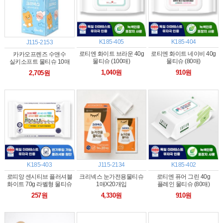
K185-405
K185-404
J115-2153
로티엔 화이트 브라운 40g
로티엔 화이트 네이비 40g
카카오프렌즈 수앤수
물티슈 (100매)
물티슈 (80매)
실키소프트 물티슈 10매
번들(10매*6개입)
1,040원
910원
2,705원
K185-403
J115-2134
K185-402
로띠앙 센시티브 플러셔블
크리넥스 눈가전용물티슈
로티엔 퓨어 그린 40g
화이트 70g 라벨형 물티슈
1매X20개입
플레인 물티슈 (80매)
(10매)
257원
4,330원
910원