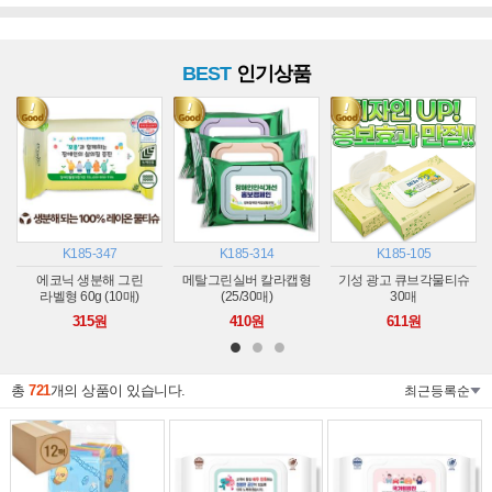
BEST
인기상품
K185-347
K185-314
K185-105
에코닉 생분해 그린
메탈그린실버 칼라캡형
기성 광고 큐브각물티슈
라벨형 60g (10매)
(25/30매)
30매
315원
410원
611원
총
721
개의 상품이 있습니다.