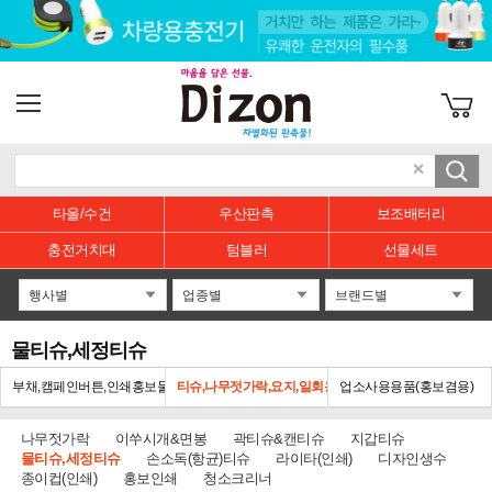
타올/수건
우산판촉
보조배터리
충전거치대
텀블러
선물세트
물티슈,세정티슈
부채,캠페인버튼,인쇄홍보물
티슈,나무젓가락,요지,일회용
업소사용용품(홍보겸용)
나무젓가락
이쑤시개&면봉
곽티슈&캔티슈
지갑티슈
물티슈,세정티슈
손소독(항균)티슈
라이타(인쇄)
디자인생수
종이컵(인쇄)
홍보인쇄
청소크리너