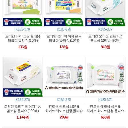
K185-379
K185-378
K185-377
로티엔 퓨어 그린 휴대용
로티엔 퓨어 베이지 전용
로티엔 오리진 민트 45g
라벨형 물티슈 (10매)
라벨형 물티슈 (10매)
엠보싱 물티슈 (80매)
136원
128원
949원
K185-376
K185-375
K185-374
로티엔 오리진 베이지 45g
전도용 에코닉 생분해
전도용 에코닉 생분해
엠보싱 물티슈 (100매)
화이트 화이트캡형 물티슈
화이트 화이트캡형 물티슈
60g (25/30매)
60g (20매)
1,144원
796원
660원