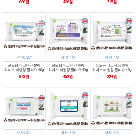
666원
426원
315원
K185-367
K185-366
K185-365
전도용 에코닉 생분해
전도용 에코닉 생분해
전도용 에코닉 생분해
화이트 라벨형 물티슈 40g
화이트 라벨형 물티슈 40g
화이트 라벨형 물티슈 40g
(35/40매)
(25/30매)
(10/15/20매)
673원
452원
224원
K185-364
K185-363
K185-362