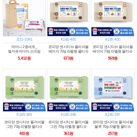
J115-2081
K185-401
K185-400
여미니 2종세트_
로띠앙 센시티브 플러셔블
로띠앙 센시티브 플러셔블
엘지퓨어더마 선크림
베이지 70g 라벨형 물티슈
베이지 70g 라벨형 물티슈
+크리넥스 안심 물티슈
(30매)
(25매)
5,412원
673원
569원
20매(손잡이박스)
K185-399
K185-398
K185-397
로띠앙 센시티브 플러셔블
로띠앙 센시티브 플러셔블
로띠앙 센시티브 플러셔블
그린 70g 라벨형 물티슈
그린 70g 라벨형 물티슈
블루 70g 라벨형 물티슈
(20매)
(15매)
(10매)
465원
361원
257원