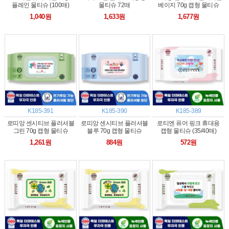
플레인 물티슈 (100매)
물티슈 72매
베이지 70g 캡형 물티슈
(80매)
1,040원
1,633원
1,677원
K185-391
K185-390
K185-389
로띠앙 센시티브 플러셔블
로띠앙 센시티브 플러셔블
로티엔 퓨어 핑크 휴대용
그린 70g 캡형 물티슈
블루 70g 캡형 물티슈
캡형 물티슈 (35/40매)
(60매)
(40매)
1,261원
884원
572원