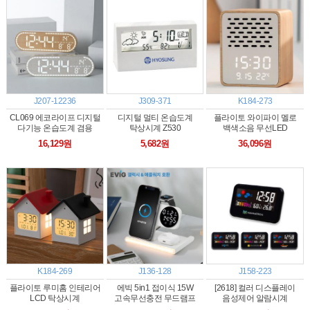
J207-12236
J309-371
K184-273
CL069 에코라이프 디지털
디지털 멀티 온습도계
플라이토 와이파이 멜로
다기능 온습도계 겸용
탁상시계 Z530
백색소음 무선LED
탁상시계 벽시계
탁상시계
16,129원
5,682원
36,096원
K184-269
J136-128
J158-223
플라이토 루미홈 인테리어
에빅 5in1 접이식 15W
[2618] 컬러 디스플레이
LCD 탁상시계
고속무선충전 무드램프
음성제어 알람시계
알람시계(애플&삼성워치
15.5x9.5x3.9cm