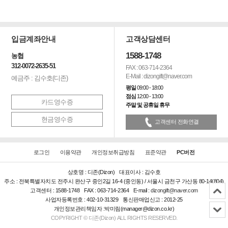
입금계좌안내
고객상담센터
1588-1748
농협
312-0072-2635-51
FAX : 063-714-2364
E-Mail : dizongift@naver.com
예금주 : 김수호(디존)
평일
09:00 - 18:00
점심
12:00 - 13:00
카드영수증
주말 및 공휴일 휴무
현금영수증
고객센터 전화연결
로그인
이용약관
개인정보취급방침
표준약관
PC버전
상호명 : 디존(Dizon)
대표이사 : 김수호
주소 : 전북특별자치도 전주시 완산구 중인2길 16-4 (중인동) / 서울시 금천구 가산동 80-14(804)
고객센터 : 1588-1748
FAX : 063-714-2364
E-mail :
dizongift@naver.com
사업자등록번호 : 402-10-31329
통신판매업신고 : 2012-25
개인정보관리책임자 :박미림(manager@dizon.co.kr)
COPYRIGHT © 디존(Dizon) ALL RIGHTS RESERVED.