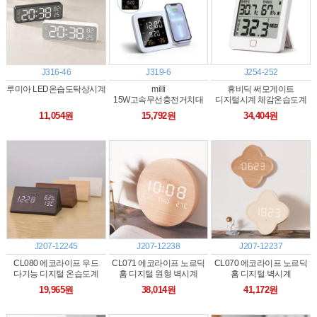
J316-46
J319-6
J254-252
루미아 LED온습도탁상시계
milli
휴비딕 써모게이트
15W고속무선충전거치대
디지털시계 체감온습도계
온습도
(HT-10 PRO)
11,054원
15,792원
34,404원
스마트디지털알람시계
J207-12245
J207-12238
J207-12237
CL080 에코라이프 우드
CL071 에코라이프 노르딕
CL070 에코라이프 노르딕
다기능 디지털 온습도계
홈 디지털 원형 벽시계
홈 디지털 벽시계
겸용 탁상시계
19,965원
38,014원
41,172원