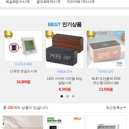
욕실&방수시계
골프&레져시계
타이머&기타시계
BEST
인기상품
G129-0-890
신퓨전 온습도시계
H868-374
H748-220
4
LED 스마트 디지털 탁상
ALIO 모던클락 15W
10,000원
알람시계
우드형 LED시계&
고속무선충전기
8,345원
13,536원
총
226
개의 상품이 있습니다.