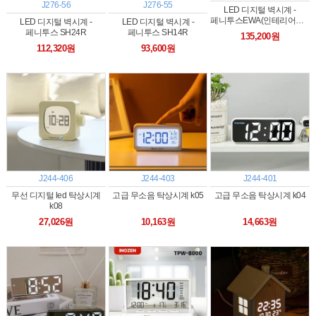
J276-56
J276-55
LED 디지털 벽시계 -
페니투스EWA(인테리어시계)
LED 디지털 벽시계 -
LED 디지털 벽시계 -
페니투스 SH24R
페니투스 SH14R
135,200원
112,320원
93,600원
J244-406
J244-403
J244-401
무선 디지털 led 탁상시계
고급 무소음 탁상시계 k05
고급 무소음 탁상시계 k04
k08
27,026원
10,163원
14,663원