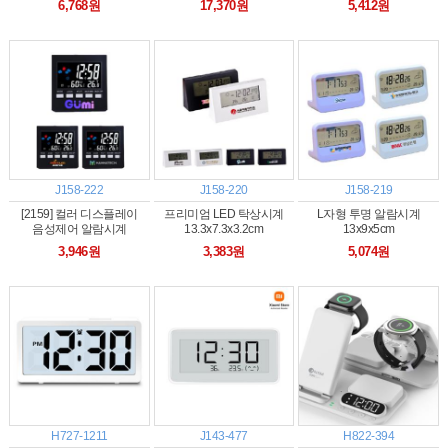
6,768원
17,370원
5,412원
호환)
J158-222
J158-220
J158-219
[2159] 컬러 디스플레이
프리미엄 LED 탁상시계
L자형 투명 알람시계
음성제어 알람시계
13.3x7.3x3.2cm
13x9x5cm
9.2x9.2x3.9cm
3,946원
3,383원
5,074원
H727-1211
J143-477
H822-394