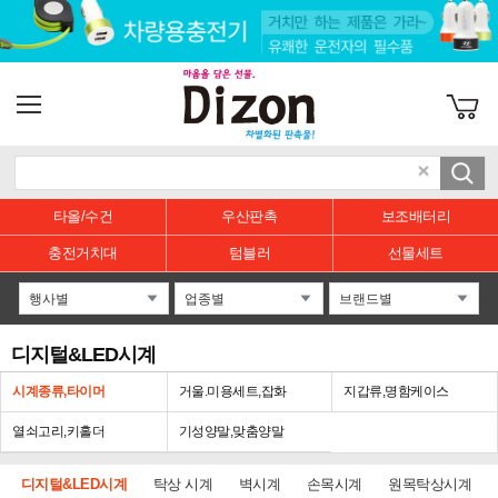
타올/수건
우산판촉
보조배터리
충전거치대
텀블러
선물세트
디지털&LED시계
시계종류,타이머
거울.미용세트,잡화
지갑류,명함케이스
열쇠고리,키홀더
기성양말,맞춤양말
디지털&LED시계
탁상 시계
벽시계
손목시계
원목탁상시계