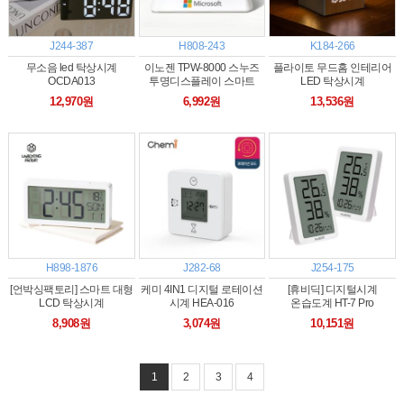
J244-387
H808-243
K184-266
무소음 led 탁상시계
이노젠 TPW-8000 스누즈
플라이토 무드홈 인테리어
OCDA013
투명디스플레이 스마트
LED 탁상시계
탁상시계
12,970원
6,992원
13,536원
H898-1876
J282-68
J254-175
[언박싱팩토리] 스마트 대형
케미 4IN1 디지털 로테이션
[휴비딕] 디지털시계
LCD 탁상시계
시계 HEA-016
온습도계 HT-7 Pro
8,908원
3,074원
10,151원
1
2
3
4