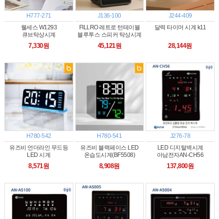
H777-271
J136-100
J244-409
웰세스 W1293
FILLRO 레트로 턴테이블
달력 타이머 시계 k11
큐브탁상시계
블루투스 스피커 탁상시계
7,330원
45,121원
28,144원
H780-542
H780-541
J276-78
유즈비 언더라인 무드등
유즈비 블랙페이스 LED
LED 디지털벽시계
LED 시계
온습도시계(BF5508)
아남전자AN-CH56
8,571원
8,908원
137,800원