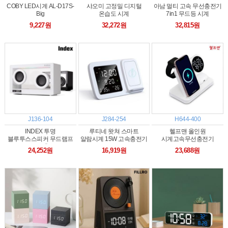
COBY LED시계 AL-D17S-
샤오미 고정밀 디지털
아남 멀티 고속 무선충전기
Big
온습도 시계
7in1 무드등 시계
9,227원
32,272원
32,815원
J136-104
J284-254
H644-400
INDEX 투명
루티네 왓쳐 스마트
헬프맨 올인원
블루투스스피커 무드램프
알람시계 15W 고속충전기
시계고속무선충전기
알람시계(충전식)
(갤럭시&애플워치
24,252원
16,919원
23,688원
공용호환)